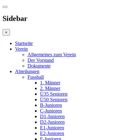
Sidebar
×
Startseite
Verein
Allgemeines zum Verein
Der Vorstand
Dokumente
Abteilungen
Fussball
1. Männer
2. Männer
Ü35 Senioren
Ü50 Senioren
B-Junioren
C-Junioren
D1-Junioren
D2-Junioren
E1-Junioren
E2-Junioren
F-Junioren