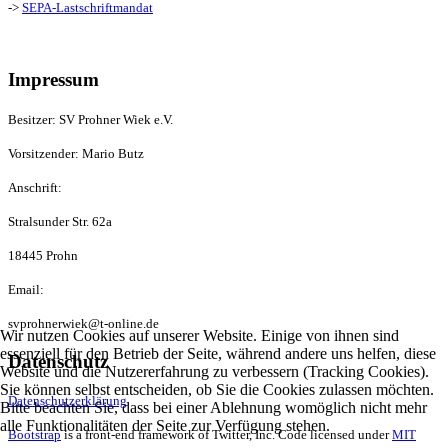
->
SEPA-Lastschriftmandat
Impressum
Besitzer: SV Prohner Wiek e.V.
Vorsitzender: Mario Butz
Anschrift:
Stralsunder Str. 62a
18445 Prohn
Email:
svprohnerwiek@t-online.de
Wir nutzen Cookies auf unserer Website. Einige von ihnen sind
essenziell für den Betrieb der Seite, während andere uns helfen, diese
Datenschutz
Website und die Nutzererfahrung zu verbessern (Tracking Cookies).
Sie können selbst entscheiden, ob Sie die Cookies zulassen möchten.
Datenschutzerklärung
Bitte beachten Sie, dass bei einer Ablehnung womöglich nicht mehr
alle Funktionalitäten der Seite zur Verfügung stehen.
Bootstrap
is a front-end framework of Twitter, Inc. Code licensed under
MIT