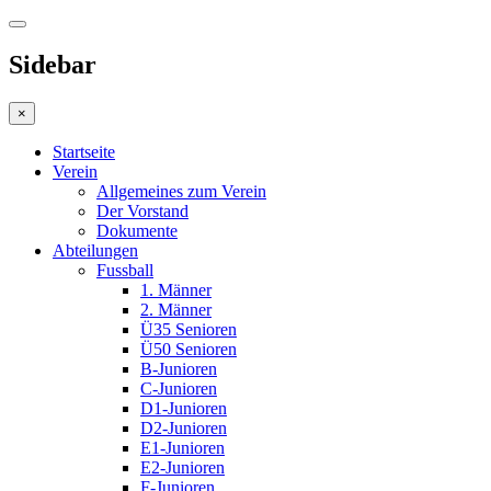
Sidebar
×
Startseite
Verein
Allgemeines zum Verein
Der Vorstand
Dokumente
Abteilungen
Fussball
1. Männer
2. Männer
Ü35 Senioren
Ü50 Senioren
B-Junioren
C-Junioren
D1-Junioren
D2-Junioren
E1-Junioren
E2-Junioren
F-Junioren