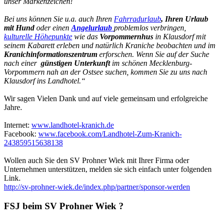
unser Markenzeichen!
Bei uns können Sie u.a. auch Ihren
Fahrradurlaub
, Ihren
Urlaub
mit Hund
oder einen
Angelurlaub
problemlos verbringen,
kulturelle Höhepunkte
wie das
Vorpommernhus
in Klausdorf mit
seinem Kabarett erleben und natürlich Kraniche beobachten und im
Kranichinformationszentrum
erforschen. Wenn Sie auf der Suche
nach einer
günstigen Unterkunft
im schönen Mecklenburg-
Vorpommern nah an der Ostsee suchen, kommen Sie zu uns nach
Klausdorf ins Landhotel.“
Wir sagen Vielen Dank und auf viele gemeinsam und erfolgreiche
Jahre.
Internet:
www.landhotel-kranich.de
Facebook:
www.facebook.com/Landhotel-Zum-Kranich-
243859515638138
Wollen auch Sie den SV Prohner Wiek mit Ihrer Firma oder
Unternehmen unterstützen, melden sie sich einfach unter folgenden
Link.
http://sv-prohner-wiek.de/index.php/partner/sponsor-werden
FSJ beim SV Prohner Wiek ?