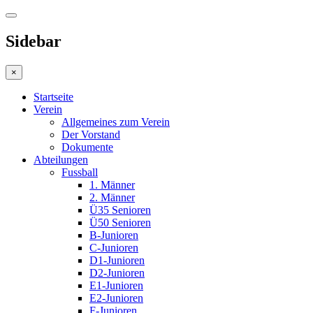
Sidebar
×
Startseite
Verein
Allgemeines zum Verein
Der Vorstand
Dokumente
Abteilungen
Fussball
1. Männer
2. Männer
Ü35 Senioren
Ü50 Senioren
B-Junioren
C-Junioren
D1-Junioren
D2-Junioren
E1-Junioren
E2-Junioren
F-Junioren