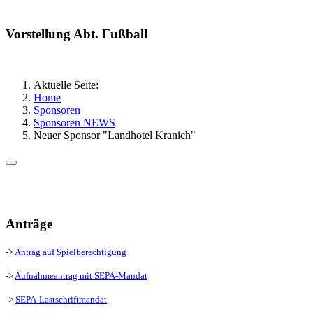
Vorstellung Abt. Fußball
Aktuelle Seite:
Home
Sponsoren
Sponsoren NEWS
Neuer Sponsor "Landhotel Kranich"
Anträge
->
Antrag auf Spielberechtigung
->
Aufnahmeantrag mit SEPA-Mandat
->
SEPA-Lastschriftmandat