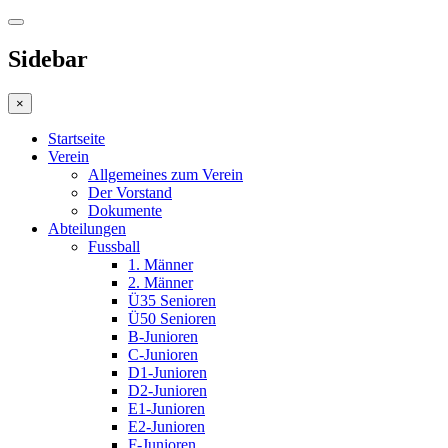
Sidebar
×
Startseite
Verein
Allgemeines zum Verein
Der Vorstand
Dokumente
Abteilungen
Fussball
1. Männer
2. Männer
Ü35 Senioren
Ü50 Senioren
B-Junioren
C-Junioren
D1-Junioren
D2-Junioren
E1-Junioren
E2-Junioren
F-Junioren