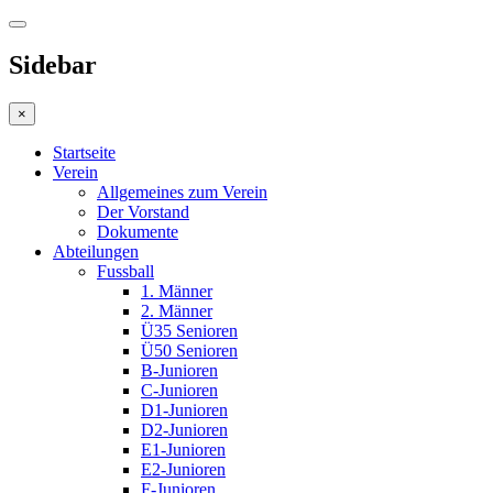
Sidebar
×
Startseite
Verein
Allgemeines zum Verein
Der Vorstand
Dokumente
Abteilungen
Fussball
1. Männer
2. Männer
Ü35 Senioren
Ü50 Senioren
B-Junioren
C-Junioren
D1-Junioren
D2-Junioren
E1-Junioren
E2-Junioren
F-Junioren