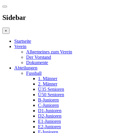
Sidebar
×
Startseite
Verein
Allgemeines zum Verein
Der Vorstand
Dokumente
Abteilungen
Fussball
1. Männer
2. Männer
Ü35 Senioren
Ü50 Senioren
B-Junioren
C-Junioren
D1-Junioren
D2-Junioren
E1-Junioren
E2-Junioren
F-Junioren